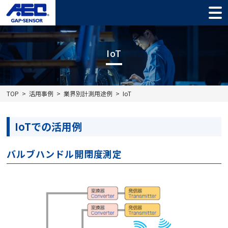
IoT
TOP
活用事例
業界別計測用途例
IoT
IoTでの活用例
バルブハンドル開閉度測定