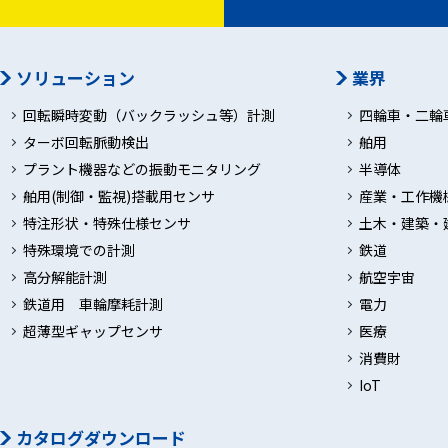
ソリューション
業界
回転瞬時変動（バックラッシュ等）計測
四輪車・二輪
ターボ回転脈動検出
舶用
プラント機器などの振動モニタリング
半導体
舶用(制御・監視)搭載用センサ
産業・工作機
特注形状・特殊仕様センサ
土木・建築・
特殊環境での計測
鉄道
高分解能計測
航空宇宙
鉄道用 車輪摩耗計測
電力
超薄型ギャップセンサ
医療
消費財
IoT
カタログダウンロード